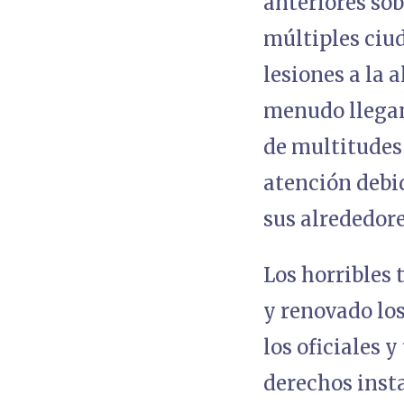
anteriores sob
múltiples ciu
lesiones a la 
menudo llegan
de multitudes
atención debid
sus alrededore
Los horribles
y renovado lo
los oficiales 
derechos inst