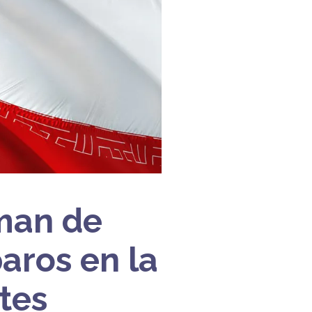
man de
aros en la
tes