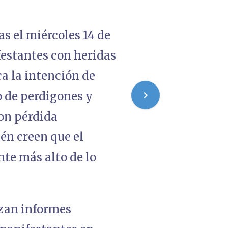
as el miércoles 14 de
festantes con heridas
ca la intención de
o de perdigones y
con pérdida
én creen que el
te más alto de lo
rzan informes