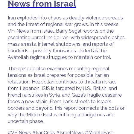
News from Israel
Iran explodes into chaos as deadly violence spreads
and the threat of regional war grows. In this week’s
VFI News from Israel, Barry Segal reports on the
escalating unrest inside Iran, with widespread clashes,
mass arrests, internet shutdowns, and reports of
hundreds—possibly thousands—killed as the
Ayatollah regime struggles to maintain control.
The episode also examines mounting regional
tensions as Israel prepares for possible Iranian
retaliation, Hezbollah continues to threaten Israel
from Lebanon, ISIS is targeted by U.S., British, and
French airstrikes in Syria, and Gaza’s fragile ceasefire
faces a new strain. From Iran’s streets to Israel’s
borders and beyond, this report connects the dots on
why the Middle East is entering a dangerous and
uncertain phase.
#VFINews #IranCrisis #IsraelNews #MiddleEast