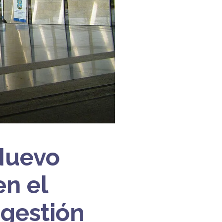
 Nuevo
en el
ngestión