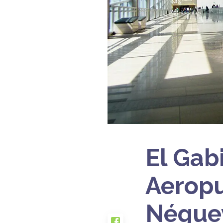
El Gab
Aeropu
Néguev