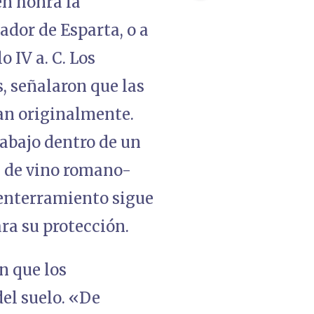
én honra la
ador de Esparta, o a
o IV a. C. Los
s, señalaron que las
ban originalmente.
abajo dentro de un
a de vino romano-
 enterramiento sigue
ra su protección.
n que los
del suelo. «De