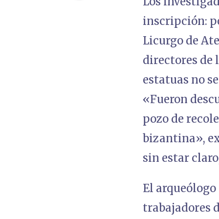
Los investiga
inscripción: p
Licurgo de Ate
directores de 
estatuas no s
«Fueron descu
pozo de recol
bizantina», e
sin estar clar
El arqueólogo
trabajadores d