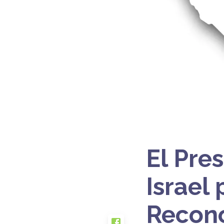
El Pre
Israel
Recono