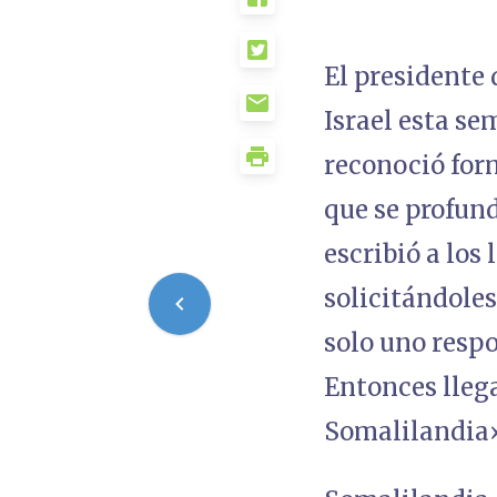
El presidente
Israel esta se
reconoció for
que se profun
escribió a los
solicitándole
solo uno resp
Entonces llega
Somalilandia»