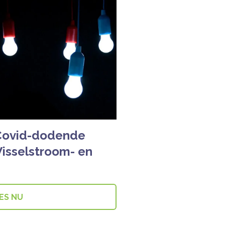
t Covid-dodende
Wisselstroom- en
ES NU