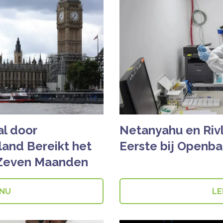
l door
Netanyahu en Rivl
land Bereikt het
Eerste bij Openb
 Zeven Maanden
 NU
LE