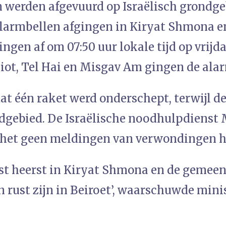
 werden afgevuurd op Israëlisch grondge
larmbellen afgingen in Kiryat Shmona e
ngen af ​​om 07:50 uur lokale tijd op vri
iot, Tel Hai en Misgav Am gingen de alar
dat één raket werd onderschept, terwijl d
dgebied. De Israëlische noodhulpdiens
 het geen meldingen van verwondingen 
rust heerst in Kiryat Shmona en de gemee
n rust zijn in Beiroet’, waarschuwde mini