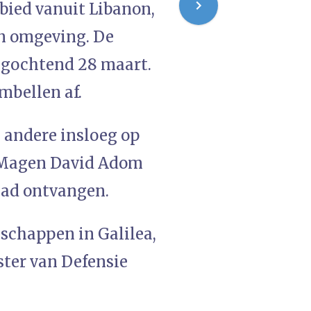
bied vanuit Libanon,
n omgeving. De
jdagochtend 28 maart.
mbellen af.
e andere insloeg op
t Magen David Adom
had ontvangen.
nschappen in Galilea,
ster van Defensie