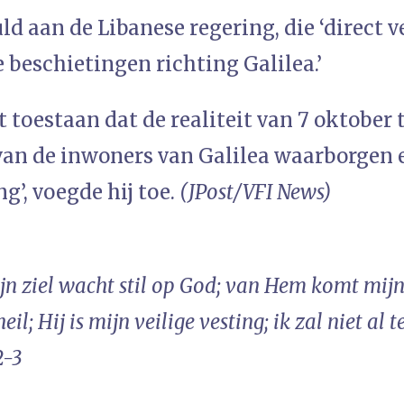
uld aan de Libanese regering, die ‘direct 
 beschietingen richting Galilea.’
t toestaan ​​dat de realiteit van 7 oktober
 van de inwoners van Galilea waarborgen 
ng’, voegde hij toe.
(JPost/VFI News)
jn ziel wacht stil op God; van Hem komt mijn h
eil; Hij is mijn veilige vesting; ik zal niet al 
2-3