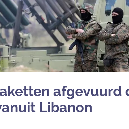
aketten afgevuurd 
 vanuit Libanon