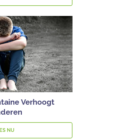
taine Verhoogt
nderen
ES NU