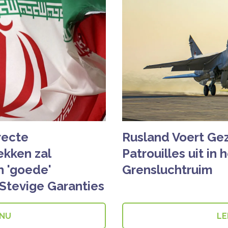
recte
Rusland Voert Ge
kken zal
Patrouilles uit in 
 'goede'
Grensluchtruim
Stevige Garanties
 NU
LE