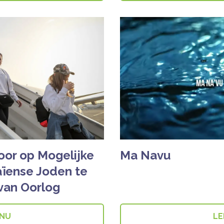
voor op Mogelijke
Ma Navu
ïense Joden te
van Oorlog
 NU
LE