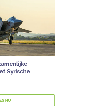
zamenlijke
het Syrische
ES NU