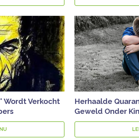
n' Wordt Verkocht
Herhaalde Quaran
pers
Geweld Onder Ki
 NU
LE