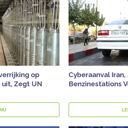
errijking op
Cyberaanval Iran,
 uit, Zegt UN
Benzinestations 
 NU
LE