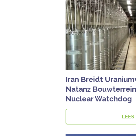
Iran Breidt Uraniumv
Natanz Bouwterrein
Nuclear Watchdog
LEES