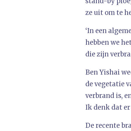
stand-by ploe
ze uit om te h
‘In een algem
hebben we het
die zijn verbra
Ben Yishai wee
de vegetatie v
verbrand is, e
Ik denk dat er
De recente bra