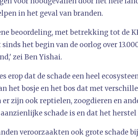
gen voor noodgevallen door het hele land
elpen in het geval van branden.
ene beoordeling, met betrekking tot de K
 sinds het begin van de oorlog over 13.0
nd,' zei Ben Yishai.
s erop dat de schade een heel ecosysteem 
an het bosje en het bos dat met verschill
n er zijn ook reptielen, zoogdieren en and
 aanzienlijke schade is en dat het herstel 
nden veroorzaakten ook grote schade bij 