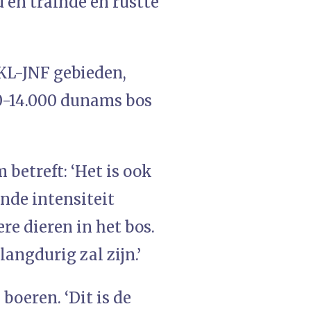
 en trainde en rustte
KL-JNF gebieden,
00-14.000 dunams bos
betreft: ‘Het is ook
ende intensiteit
ere dieren in het bos.
langdurig zal zijn.’
boeren. ‘Dit is de