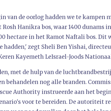
gin van de oorlog hadden we te kampen me
t Rosh Hanikra bos, waar 1400 dunams i
0 hectare in het Ramot Naftali bos. Dit 
 hadden,' zegt Sheli Ben Yishai, directeu
 Keren Kayemeth LeIsrael-Joods Nationaa
en, met de hulp van de luchtbrandbestri
n behandelen nog alle branden. Commiss
escue Authority instrueerde aan het begi
cenario's voor te bereiden. De autoriteit 