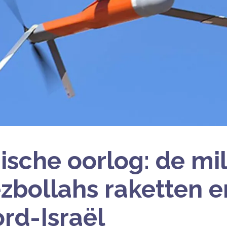
ische oorlog: de mi
zbollahs raketten e
rd-Israël