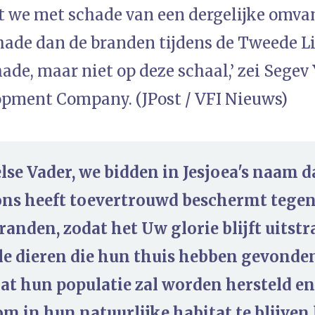
at we met schade van een dergelijke omv
chade dan de branden tijdens de Tweede 
ade, maar niet op deze schaal,’ zei Sege
opment Company. (JPost / VFI Nieuws)
se Vader, we bidden in Jesjoea's naam d
ons heeft toevertrouwd beschermt tege
randen, zodat het Uw glorie blijft uitst
le dieren die hun thuis hebben gevonden
at hun populatie zal worden hersteld en 
 om in hun natuurlijke habitat te blijven