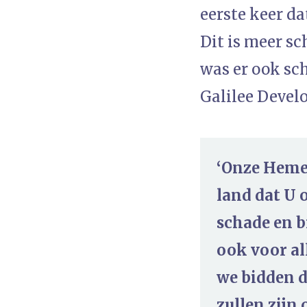
eerste keer d
Dit is meer s
was er ook sch
Galilee Devel
‘Onze Hemel
land dat U 
schade en b
ook voor al
we bidden d
zullen zijn