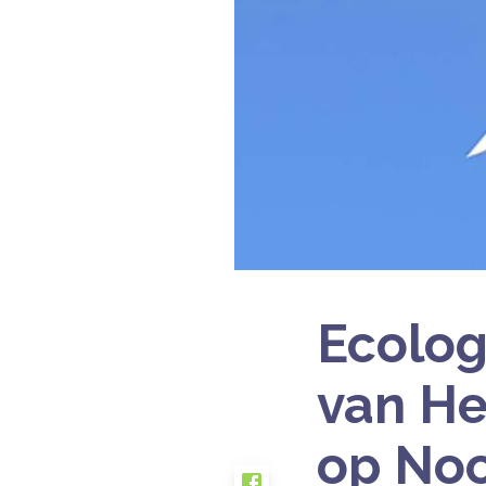
Ecolog
van He
op Noo