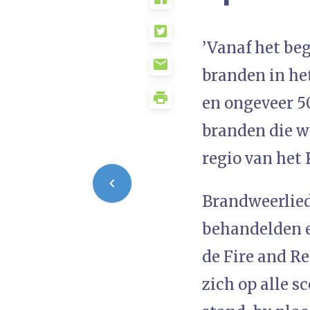
’Vanaf het be
branden in he
en ongeveer 50
branden die we
regio van het
Brandweerlied
behandelden e
de Fire and R
zich op alle s