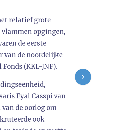
t relatief grote
n vlammen opgingen,
waren de eerste
r van de noordelijke
l Fonds (KKL-JNF).
jdingseenheid,
aris Eyal Casspi van
n van de oorlog om
rekruteerde ook