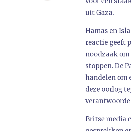
voor een staa
uit Gaza.
Hamas en Isla
reactie geeft 
noodzaak om d
stoppen. De Pa
handelen om e
deze oorlog te
verantwoordel
Britse media c
gesprekken en 