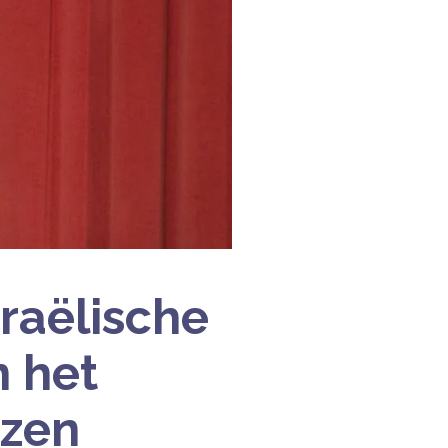
raëlische
n het
ezen