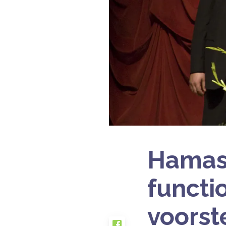
Hamas 
functi
voorst