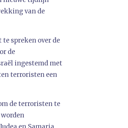
rekking van de
t te spreken over de
oor de
sraël ingestemd met
ten terroristen een
m de terroristen te
e worden
 Judea en Samaria.