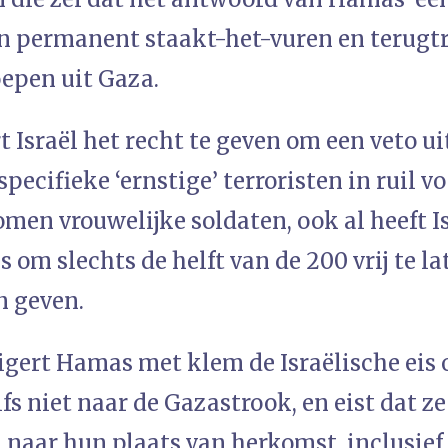
n permanent staakt-het-vuren en terugt
oepen uit Gaza.
Israël het recht te geven om een veto ui
specifieke ‘ernstige’ terroristen in ruil v
en vrouwelijke soldaten, ook al heeft I
om slechts de helft van de 200 vrij te la
n geven.
gert Hamas met klem de Israëlische eis o
fs niet naar de Gazastrook, en eist dat z
 naar hun plaats van herkomst, inclusief