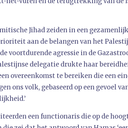
kt-het-vuren en de terugtrekking van de 
mitische Jihad zeiden in een gezamenlijk
prioriteit aan de belangen van het Palesti
e voortdurende agressie in de Gazastroo
lestijnse delegatie drukte haar bereidhei
en overeenkomst te bereiken die een ei
gen ons volk, gebaseerd op een gevoel va
ijkheid.’
iteerden een functionaris die op de hoog
die zei dat het antwoord van Hamas ‘een 