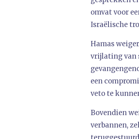
omvat voor ee
Israëlische tr
Hamas weigert 
vrijlating van 
gevangengenom
een compromis 
veto te kunne
Bovendien wei
verbannen, zel
teruggestuurd