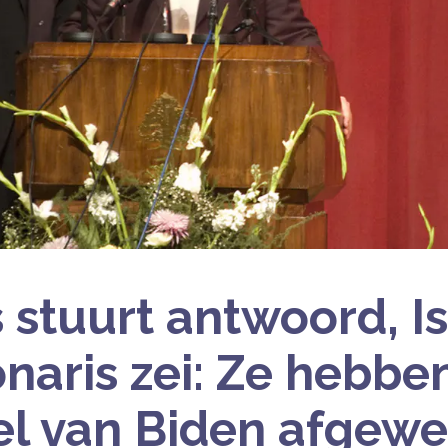
stuurt antwoord, Is
onaris zei: Ze hebbe
el van Biden afgew