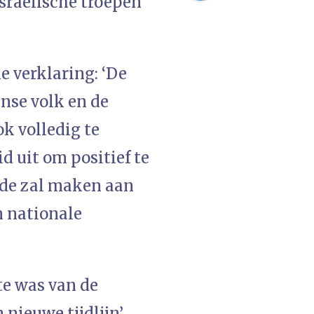
Israëlische troepen
e verklaring: ‘De
jnse volk en de
k volledig te
d uit om positief te
nde zal maken aan
n nationale
te was van de
nieuwe tijdlijn’