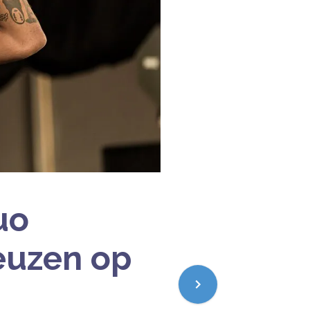
uo
euzen op