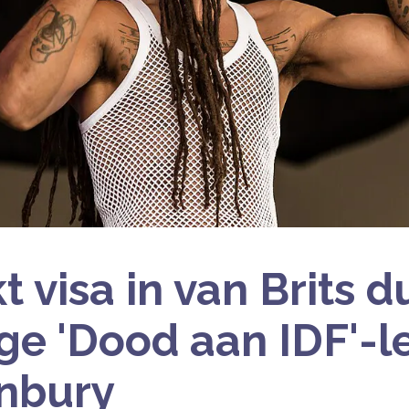
t visa in van Brits d
e 'Dood aan IDF'-l
nbury