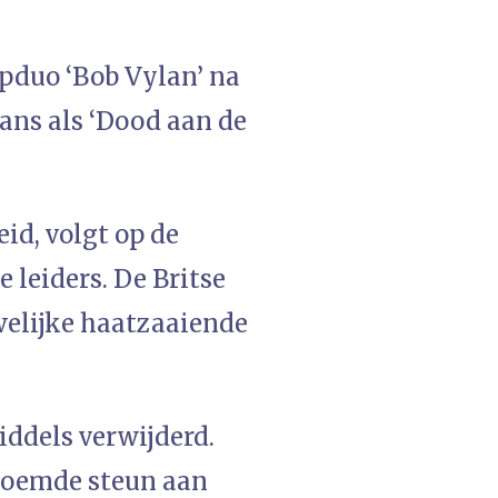
apduo ‘Bob Vylan’ na
ans als ‘Dood aan de
id, volgt op de
 leiders. De Britse
welijke haatzaaiende
iddels verwijderd.
noemde steun aan