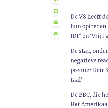
De VS heeft d
hun optreden 
IDF’ en ‘Vrij 
De stap, onder
negatieve reac
premier Keir 
taal’.
De BBC, die he
Het Amerikaan