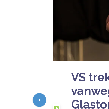
VS trek
vanweg
Glasto