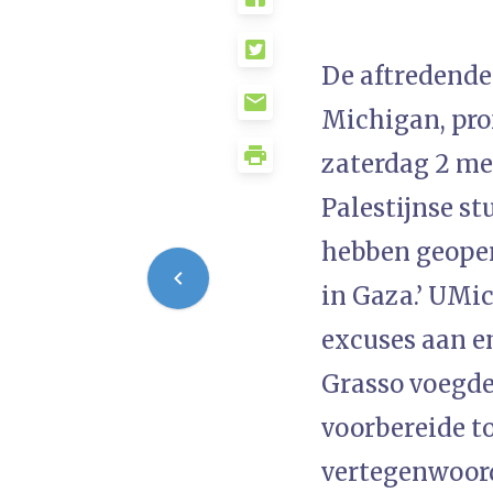
De aftredende 
Michigan, prof
zaterdag 2 me
Palestijnse st
hebben geopen
in Gaza.’ UMi
excuses aan e
Grasso voegde 
voorbereide to
vertegenwoor