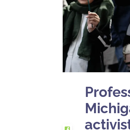
Profes
Michiga
activi