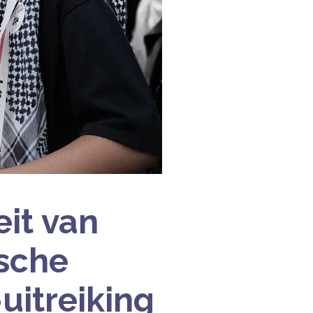
eit van
ische
uitreiking