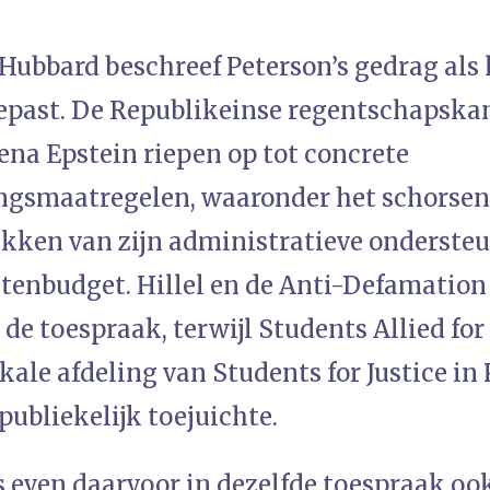
ubbard beschreef Peterson’s gedrag als l
epast. De Republikeinse regentschapska
ena Epstein riepen op tot concrete
gsmaatregelen, waaronder het schorsen
rekken van zijn administratieve onderste
stenbudget. Hillel en de Anti-Defamatio
 de toespraak, terwijl Students Allied fo
okale afdeling van Students for Justice in 
ubliekelijk toejuichte.
 even daarvoor in dezelfde toespraak ook