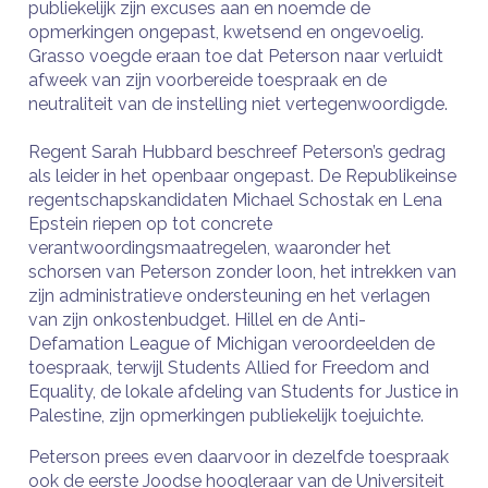
publiekelijk zijn excuses aan en noemde de
opmerkingen ongepast, kwetsend en ongevoelig.
Grasso voegde eraan toe dat Peterson naar verluidt
afweek van zijn voorbereide toespraak en de
neutraliteit van de instelling niet vertegenwoordigde.
Regent Sarah Hubbard beschreef Peterson’s gedrag
als leider in het openbaar ongepast. De Republikeinse
regentschapskandidaten Michael Schostak en Lena
Epstein riepen op tot concrete
verantwoordingsmaatregelen, waaronder het
schorsen van Peterson zonder loon, het intrekken van
zijn administratieve ondersteuning en het verlagen
van zijn onkostenbudget. Hillel en de Anti-
Defamation League of Michigan veroordeelden de
toespraak, terwijl Students Allied for Freedom and
Equality, de lokale afdeling van Students for Justice in
Palestine, zijn opmerkingen publiekelijk toejuichte.
Peterson prees even daarvoor in dezelfde toespraak
ook de eerste Joodse hoogleraar van de Universiteit