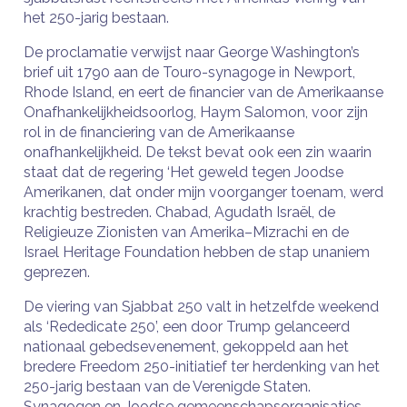
het 250-jarig bestaan.
De proclamatie verwijst naar George Washington’s
brief uit 1790 aan de Touro-synagoge in Newport,
Rhode Island, en eert de financier van de Amerikaanse
Onafhankelijkheidsoorlog, Haym Salomon, voor zijn
rol in de financiering van de Amerikaanse
onafhankelijkheid. De tekst bevat ook een zin waarin
staat dat de regering ‘Het geweld tegen Joodse
Amerikanen, dat onder mijn voorganger toenam, werd
krachtig bestreden. Chabad, Agudath Israël, de
Religieuze Zionisten van Amerika–Mizrachi en de
Israel Heritage Foundation hebben de stap unaniem
geprezen.
De viering van Sjabbat 250 valt in hetzelfde weekend
als ‘Rededicate 250’, een door Trump gelanceerd
nationaal gebedsevenement, gekoppeld aan het
bredere Freedom 250-initiatief ter herdenking van het
250-jarig bestaan ​​van de Verenigde Staten.
Synagogen en Joodse gemeenschapsorganisaties