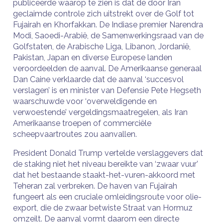
publiceerde waarop te zien is dat de door Iran
geclaimde controle zich uitstrekt over de Golf tot
Fujairah en Khorfakkan. De Indiase premier Narendra
Modi, Saoedi-Arabië, de Samenwerkingsraad van de
Golfstaten, de Arabische Liga, Libanon, Jordanië,
Pakistan, Japan en diverse Europese landen
veroordeelden de aanval. De Amerikaanse generaal
Dan Caine verklaarde dat de aanval ‘succesvol
verslagen’ is en minister van Defensie Pete Hegseth
waarschuwde voor ‘overweldigende en
verwoestende’ vergeldingsmaatregelen, als Iran
Amerikaanse troepen of commerciële
scheepvaartroutes zou aanvallen.
President Donald Trump vertelde verslaggevers dat
de staking niet het niveau bereikte van ‘zwaar vuur’
dat het bestaande staakt-het-vuren-akkoord met
Teheran zal verbreken. De haven van Fujairah
fungeert als een cruciale omleidingsroute voor olie-
export, die de zwaar betwiste Straat van Hormuz
omzeilt. De aanval vormt daarom een ​​directe