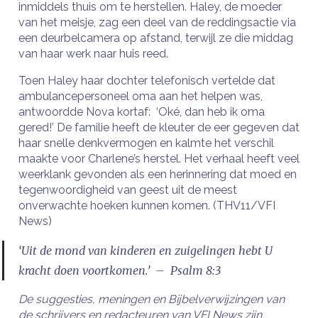
inmiddels thuis om te herstellen. Haley, de moeder
van het meisje, zag een deel van de reddingsactie via
een deurbelcamera op afstand, terwijl ze die middag
van haar werk naar huis reed.
Toen Haley haar dochter telefonisch vertelde dat
ambulancepersoneel oma aan het helpen was,
antwoordde Nova kortaf: ‘Oké, dan heb ik oma
gered!’ De familie heeft de kleuter de eer gegeven dat
haar snelle denkvermogen en kalmte het verschil
maakte voor Charlene’s herstel. Het verhaal heeft veel
weerklank gevonden als een herinnering dat moed en
tegenwoordigheid van geest uit de meest
onverwachte hoeken kunnen komen. (THV11/VFI
News)
‘Uit de mond van kinderen en zuigelingen hebt U
kracht doen voortkomen.’ – Psalm 8:3
De suggesties, meningen en Bijbelverwijzingen van
de schrijvers en redacteuren van VFI News zijn