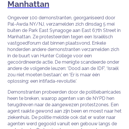
Manhattan
Ongeveer 100 demonstranten, georganiseerd door
Pal-Awda NY/NJ, verzamelden zich dinsdag 5 mei
buiten de Park East Synagoge aan East 67th Street in
Manhattan. Ze protesteerden tegen een Israëlisch
vastgoedforum dat binnen plaatsvond. Enkele
honderden andere demonstranten verzamelden zich
in de buurt van Hunter College voor een
gecoördineerde actie. De menigte scandeerde onder
andere de volgende leuzen: ‘Dood aan de IDF’, ‘Israël
zou niet moeten bestaan,’ en ‘Er is maar één
oplossing: een intifada-revolutie.’
Demonstranten probeerden door de politiebarricades
heen te breken, waarop agenten van de NYPD hen
terugdreven naar de aangewezen protestzones. Een
agent raakte gewond aan zijn been en moest naar het
ziekenhuis. De politie meldde ook dat er water naar
agenten werd gegooid vanuit een gebouw langs de