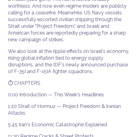
worthless. And now even regime insiders are publicly
calling for a ceasefire. Meanwhile, US Navy vessels
successfully escorted civilian shipping through the
Strait under "Project Freedom," and Israeli and
American forces are reportedly preparing for a sharp
new campaign of strikes.
We also look at the ripple effects on Israel's economy,
rising global inflation tied to energy supply
disruptions, and the IDF's newly announced purchase
of F-35I and F-15IA fighter squadrons.
⏱️ CHAPTERS
0:00 Introduction — This Week's Headlines
1:20 Strait of Hormuz — Project Freedom & Iranian
Attacks
5:45 Iran's Economic Catastrophe Explained
11:30 Regime Cracks & Street Protests