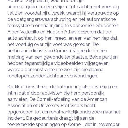
Kotlikoff zegt dat hij wachtte tot zijn
achteruitrijcamera een vrije ruimte achter het voertuig
liet zien voordat hij uitweek, waarbij hij vertrouwde op
de voetgangerswaarschuwing en het automatische
remsysteem om aanrijding te voorkomen. Studenten
Aiden Vallecillo en Hudson Athas beweren dat de
auto achteruit op hen inreed, en een van hen riep dat
het voertuig over zijn voet was gereden. De
ambulancedienst van Cornell reageerde op een
melding van een gewonde ter plaatse. Beide partijen
hebben tegenstrijdige videobeelden vrijgegeven,
waarop demonstranten te zien zijn die daarna
rondlopen zonder zichtbare verwondingen.
Kotlikoff omschreef de ontmoeting als ‘pesterijen en
intimidatie’ door activisten die hem persoonlijk
aanvielen. De Cornell-afdeling van de American
Association of University Professors heeft
opgeroepen tot een onafhankelijk onderzoek naar het
incident. De gebeurtenis draagt ​​bij aan de
toenemende spanningen op Cornell, dat in november