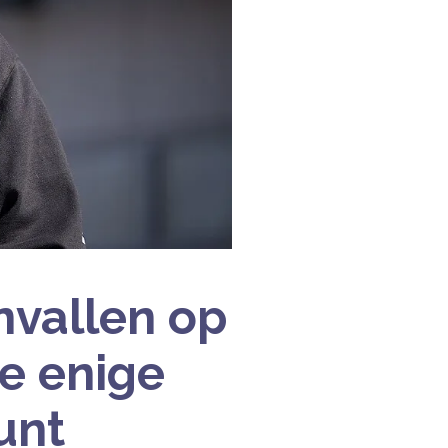
nvallen op
de enige
unt