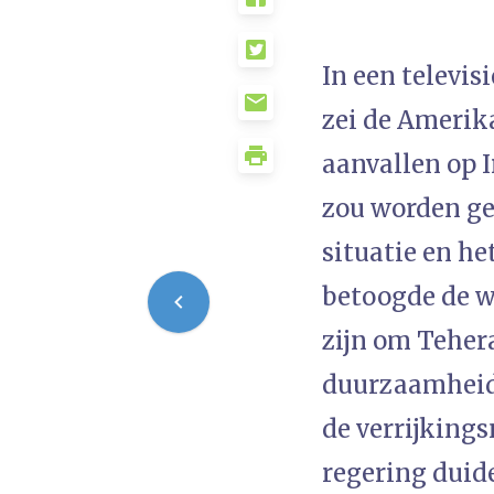
In een televis
zei de Amerik
aanvallen op I
zou worden gea
situatie en he
betoogde de w
zijn om Tehera
duurzaamheid 
de verrijking
regering duide