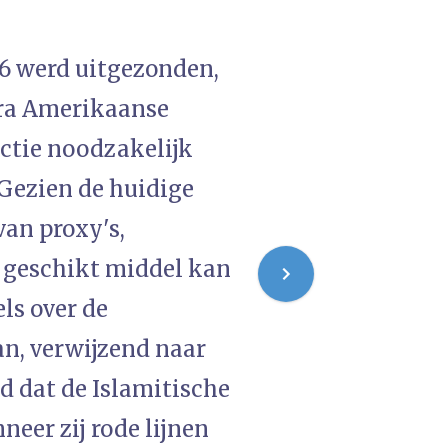
26 werd uitgezonden,
tra Amerikaanse
actie noodzakelijk
 Gezien de huidige
van proxy's,
 geschikt middel kan
els over de
n, verwijzend naar
d dat de Islamitische
eer zij rode lijnen