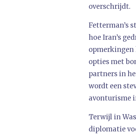
overschrijdt.
Fetterman’s s
hoe Iran’s ge
opmerkingen 
opties met bo
partners in h
wordt een ste
avonturisme i
Terwijl in Was
diplomatie vo