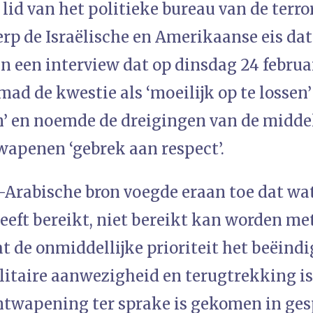
id van het politieke bureau van de terro
rp de Israëlische en Amerikaanse eis dat
n een interview dat op dinsdag 24 februa
ad de kwestie als ‘moeilijk op te lossen’
’ en noemde de dreigingen van de midd
wapenen ‘gebrek aan respect’.
-Arabische bron voegde eraan toe dat wat 
heeft bereikt, niet bereikt kan worden met
t de onmiddellijke prioriteit het beëind
ilitaire aanwezigheid en terugtrekking i
ontwapening ter sprake is gekomen in ge