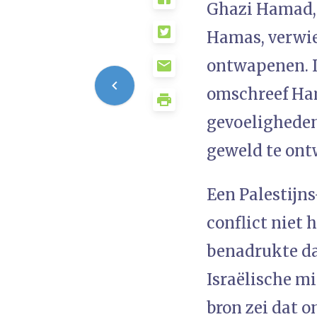
Ghazi Hamad, l
Hamas, verwie
ontwapenen. I
omschreef Ham
gevoeligheden
geweld te ont
Een Palestijns
conflict niet 
benadrukte da
Israëlische m
bron zei dat 