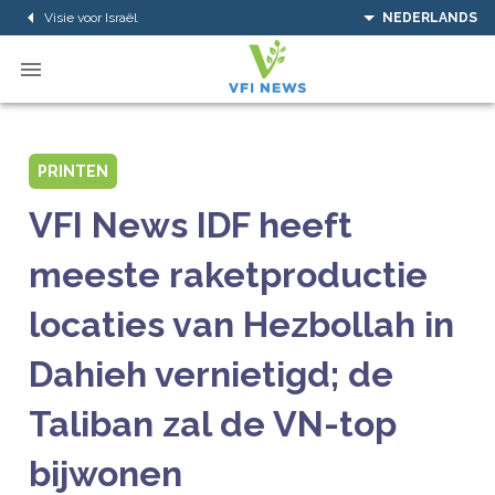
Visie voor Israël
NEDERLANDS
PRINTEN
VFI News IDF heeft
meeste raketproductie
locaties van Hezbollah in
Dahieh vernietigd; de
Taliban zal de VN-top
bijwonen