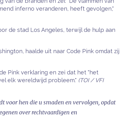
ing van de branden en zei: "De vlammen van
end inferno veranderen, heeft gevolgen,"
 de stad Los Angeles, terwijl de hulp aan
hington, haalde uit naar Code Pink omdat zij
de Pink verklaring en zei dat het "het
el elk wereldwijd probleem."
(TOI / VFI
bidt voor hen die u smaden en vervolgen, opdat
regenen over rechtvaardigen en