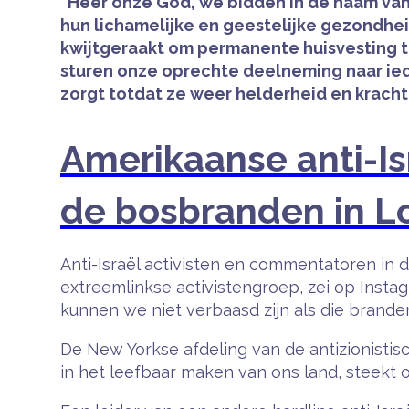
“Heer onze God, we bidden in de naam van 
hun lichamelijke en geestelijke gezondheid
kwijtgeraakt om permanente huisvesting t
sturen onze oprechte deelneming naar iede
zorgt totdat ze weer helderheid en krach
Amerikaanse anti-Is
de bosbranden in L
Anti-Israël activisten en commentatoren in 
extreemlinkse activistengroep, zei op Insta
kunnen we niet verbaasd zijn als die brande
De New Yorkse afdeling van de antizionistisc
in het leefbaar maken van ons land, steekt o