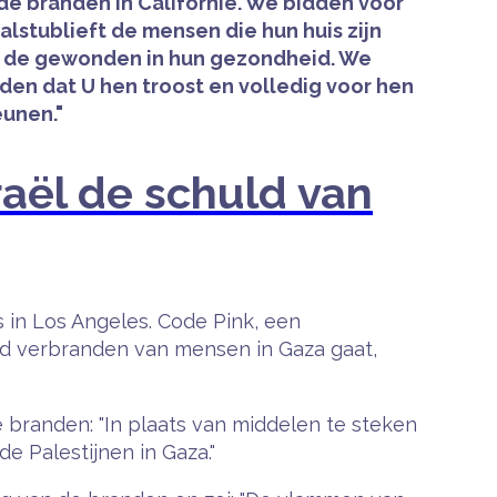
de branden in Californië. We bidden voor
alstublieft de mensen die hun huis zijn
el de gewonden in hun gezondheid. We
den dat U hen troost en volledig voor hen
eunen."
raël de schuld van
s in Los Angeles. Code Pink, een
end verbranden van mensen in Gaza gaat,
e branden: "In plaats van middelen te steken
de Palestijnen in Gaza."