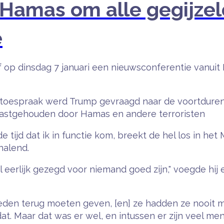
mas om alle gegijzelde
e
op dinsdag 7 januari een nieuwsconferentie vanuit 
 toespraak werd Trump gevraagd naar de voortdurend
 vastgehouden door Hamas en andere terroristen
 de tijd dat ik in functie kom, breekt de hel los in he
rhalend.
l eerlijk gezegd voor niemand goed zijn," voegde hij e
leden terug moeten geven, [en] ze hadden ze nooit 
t. Maar dat was er wel, en intussen er zijn veel m