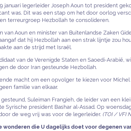
 januari legerleider Joseph Aoun tot president ge
cant was. Dit was een stap om het door oorlog versc
l en terreurgroep Hezbollah te consolideren.
ezen van Aoun en minister van Buitenlandse Zaken Gid
angaf dat hij Hezbollah aan een strak lijntje zou ho
kte aan de strijd met Israël.
idaat van de Verenigde Staten en Saoedi-Arabië, wie
gen de door Iran gesteunde Hezbollah.
nde macht om een opvolger te kiezen voor Michel Ao
geen familie van elkaar.
esteund, Suleiman Frangieh, de leider van een kleine
 Syrische president Bashar al-Assad. Op woensdag k
door de weg vrij was voor de legerleider.
(TOI / VFI 
 wonderen die U dagelijks doet voor degenen van