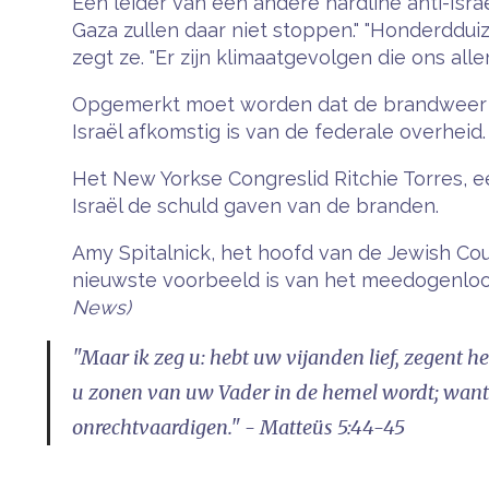
Een leider van een andere hardline anti-Isr
Gaza zullen daar niet stoppen." "Honderdd
zegt ze. "Er zijn klimaatgevolgen die ons alle
Opgemerkt moet worden dat de brandweer van
Israël afkomstig is van de federale overheid
Het New Yorkse Congreslid Ritchie Torres, e
Israël de schuld gaven van de branden.
Amy Spitalnick, het hoofd van de Jewish Counc
nieuwste voorbeeld is van het meedogenloos
News)
"Maar ik zeg u: hebt uw vijanden lief, zegent 
u zonen van uw Vader in de hemel wordt; want 
onrechtvaardigen." - Matteüs 5:44-45