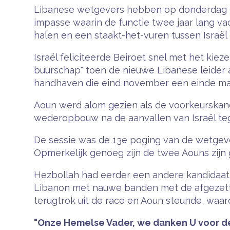
Libanese wetgevers hebben op donderdag 9
impasse waarin de functie twee jaar lang va
halen en een staakt-het-vuren tussen Israë
Israël feliciteerde Beiroet snel met het ki
buurschap" toen de nieuwe Libanese leider a
handhaven die eind november een einde maa
Aoun werd alom gezien als de voorkeurskand
wederopbouw na de aanvallen van Israël te
De sessie was de 13e poging van de wetgeve
Opmerkelijk genoeg zijn de twee Aouns zijn 
Hezbollah had eerder een andere kandidaat g
Libanon met nauwe banden met de afgezette
terugtrok uit de race en Aoun steunde, waar
"Onze Hemelse Vader, we danken U voor de