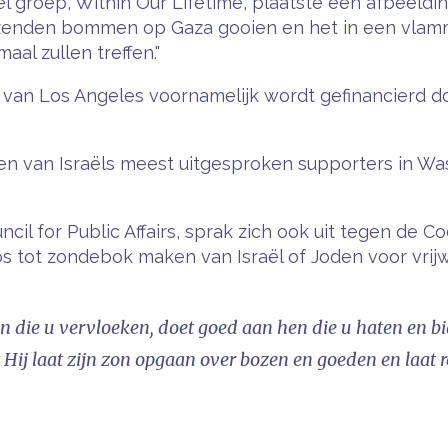
aël groep, Within Our Lifetime, plaatste een afbeeld
uizenden bommen op Gaza gooien en het in een vlamm
maal zullen treffen."
 Los Angeles voornamelijk wordt gefinancierd door
.
en van Israëls meest uitgesproken supporters in Was
il for Public Affairs, sprak zich ook uit tegen de Co
 tot zondebok maken van Israël of Joden voor vrijw
hen die u vervloeken, doet goed aan hen die u haten en 
Hij laat zijn zon opgaan over bozen en goeden en laat 