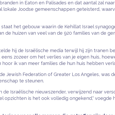
branden in Eaton en Palisades en dat aantal zal n
l lokale Joodse gemeenschappen geteisterd, waarva
 staat het gebouw waarin de Kehillat Israel synagog
n de huizen van veel van de 920 families van de g
de hij de Israëlische media terwijl hij zijn tranen 
t eens zozeer om het verlies van je eigen huis, hoewel 
n hoor ik van meer families die hun huis hebben verlo
de Jewish Federation of Greater Los Angeles, was d
enschap te steunen.
aan de Israëlische nieuwszender, verwijzend naar vers
l opzichten is het ook volledig ongekend," voegde hij