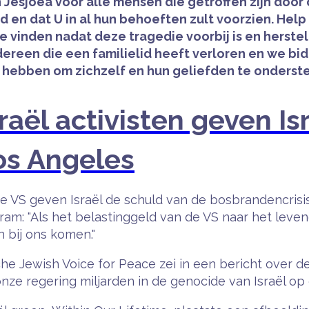
Jesjoea voor alle mensen die getroffen zijn door 
 en dat U in al hun behoeften zult voorzien. Help 
e vinden nadat deze tragedie voorbij is en herst
reen die een familielid heeft verloren en we bid
t hebben om zichzelf en hun geliefden te onderst
raël activisten geven Is
os Angeles
de VS geven Israël de schuld van de bosbrandencrisi
gram: "Als het belastinggeld van de VS naar het lev
n bij ons komen."
he Jewish Voice for Peace zei in een bericht over d
nze regering miljarden in de genocide van Israël op 