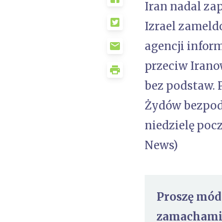
Iran nadal za
Izrael zameld
agencji inform
przeciw Irano
bez podstaw. 
Żydów bezpod
niedzielę poc
News)
Proszę módl
zamachami