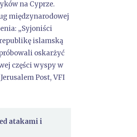
zyków na Cyprze.
dług międzynarodowej
enia: „Syjoniści
 republikę islamską
 próbowali oskarżyć
wej części wyspy w
Jerusalem Post, VFI
zed atakami i