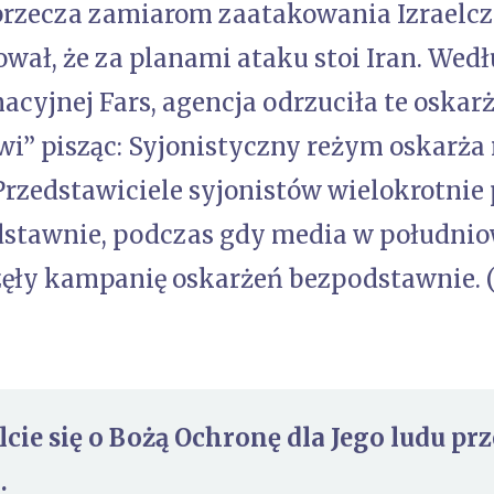
przecza zamiarom zaatakowania Izraelc
ował, że za planami ataku stoi Iran. We
acyjnej Fars, agencja odrzuciła te oskarż
wi” pisząc: Syjonistyczny reżym oskarża
Przedstawiciele syjonistów wielokrotnie
stawnie, podczas gdy media w południo
zęły kampanię oskarżeń bezpodstawnie. (
cie się o Bożą Ochronę dla Jego ludu pr
.