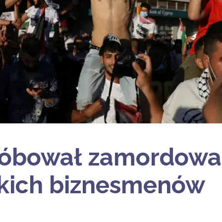
próbował zamordowa
skich biznesmenów