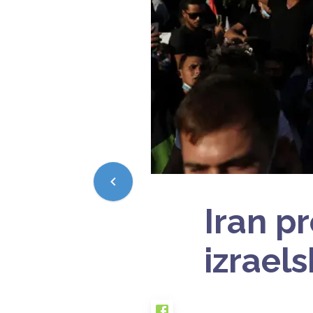
Iran 
izrael