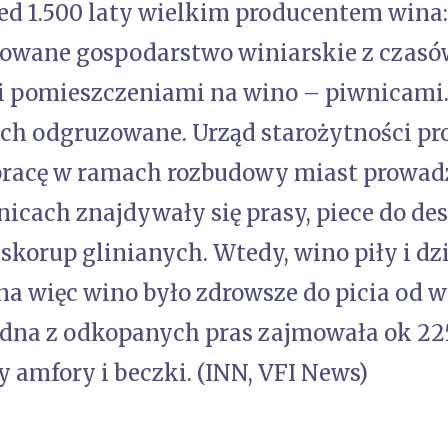
zed 1.500 laty wielkim producentem wina:
owane gospodarstwo winiarskie z czasów
pomieszczeniami na wino – piwnicami. 
ach odgruzowane. Urząd starożytności pr
pracę w ramach rozbudowy miast prowad
icach znajdywały się prasy, piece do des
 skorup glinianych. Wtedy, wino piły i d
na więc wino było zdrowsze do picia od w
dna z odkopanych pras zajmowała ok 225
 amfory i beczki. (INN, VFI News)