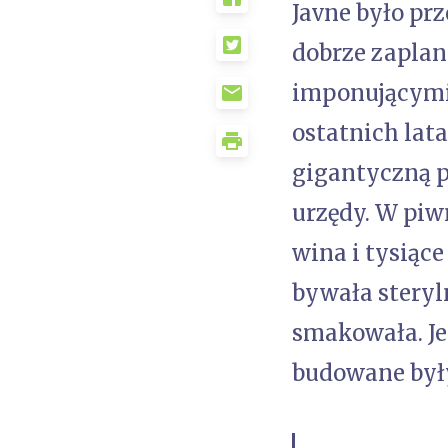
Javne było pr
dobrze zaplan
imponującymi 
ostatnich lat
gigantyczną 
urzędy. W piwn
wina i tysiące
bywała steryl
smakowała. Je
budowane były