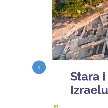
Stara 
Izrael