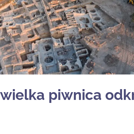
i wielka piwnica odk
u