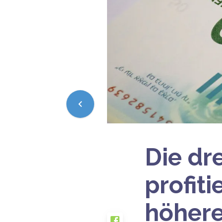
Die dr
profit
höher