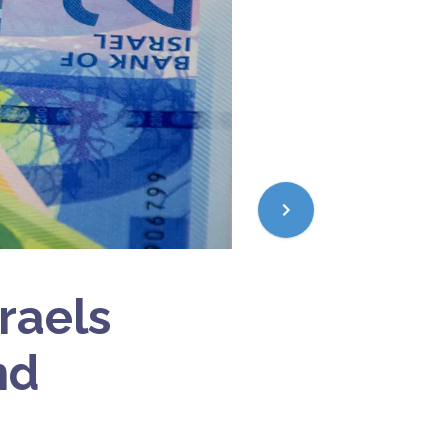
raels
nd