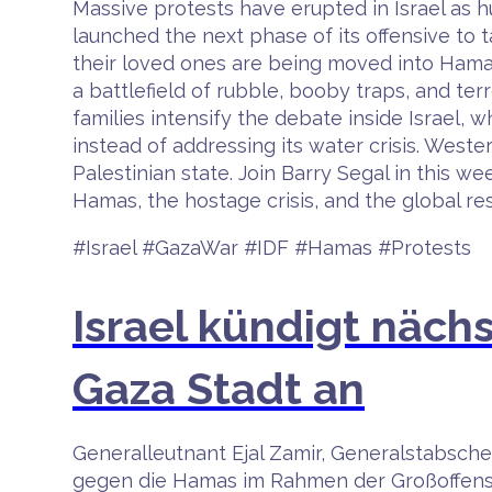
Massive protests have erupted in Israel as 
launched the next phase of its offensive to t
their loved ones are being moved into Hamas
a battlefield of rubble, booby traps, and ter
families intensify the debate inside Israel
instead of addressing its water crisis. West
Palestinian state. Join Barry Segal in this we
Hamas, the hostage crisis, and the global re
#Israel #GazaWar #IDF #Hamas #Protests
Israel kündigt näch
Gaza Stadt an
Generalleutnant Ejal Zamir, Generalstabschef
gegen die Hamas im Rahmen der Großoffensiv