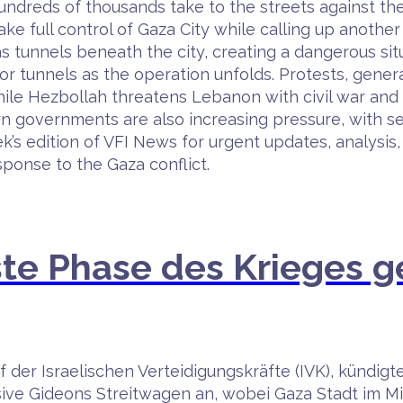
hundreds of thousands take to the streets against t
ake full control of Gaza City while calling up another
 tunnels beneath the city, creating a dangerous situ
ror tunnels as the operation unfolds. Protests, gener
, while Hezbollah threatens Lebanon with civil war a
ern governments are also increasing pressure, with s
ek’s edition of VFI News for urgent updates, analysis,
sponse to the Gaza conflict.
ste Phase des Krieges 
 der Israelischen Verteidigungskräfte (IVK), kündig
e Gideons Streitwagen an, wobei Gaza Stadt im Mit