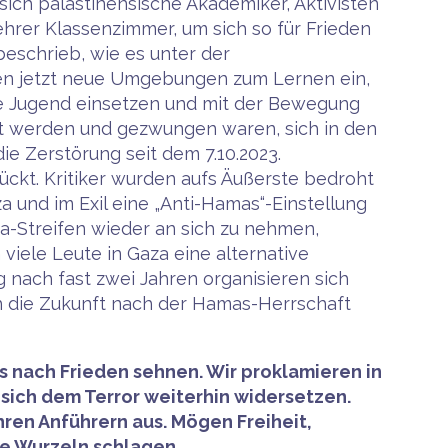
sich palästinensische Akademiker, Aktivisten
ehrer Klassenzimmer, um sich so für Frieden
beschrieb, wie es unter der
ten jetzt neue Umgebungen zum Lernen ein,
ie Jugend einsetzen und mit der Bewegung
lgt werden und gezwungen waren, sich in den
 Zerstörung seit dem 7.10.2023.
ckt. Kritiker wurden aufs Äußerste bedroht
a und im Exil eine „Anti-Hamas“-Einstellung
a-Streifen wieder an sich zu nehmen,
viele Leute in Gaza eine alternative
 nach fast zwei Jahren organisieren sich
h die Zukunft nach der Hamas-Herrschaft
s nach Frieden sehnen. Wir proklamieren in
sich dem Terror weiterhin widersetzen.
ren Anführern aus. Mögen Freiheit,
fe Wurzeln schlagen.