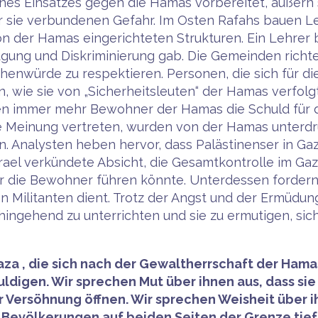
ines Einsatzes gegen die Hamas vorbereitet, äußern 
 für sie verbundenen Gefahr. Im Osten Rafahs bauen L
n der Hamas eingerichteten Strukturen. Ein Lehrer 
ugung und Diskriminierung gab. Die Gemeinden rich
henwürde zu respektieren. Personen, die sich für d
n, wie sie von „Sicherheitsleuten“ der Hamas verfo
n immer mehr Bewohner der Hamas die Schuld für die
 Meinung vertreten, wurden von der Hamas unterdrü
. Analysten heben hervor, dass Palästinenser in Gaz
ael verkündete Absicht, die Gesamtkontrolle im Gaz
für die Bewohner führen könnte. Unterdessen fordern 
n Militanten dient. Trotz der Angst und der Ermüdung
ingehend zu unterrichten und sie zu ermutigen, sic
aza , die sich nach der Gewaltherrschaft der Hama
igen. Wir sprechen Mut über ihnen aus, dass sie 
 Versöhnung öffnen. Wir sprechen Weisheit über ih
r Bevölkerungen auf beiden Seiten der Grenze tie