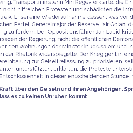
nig. Transportministerin Miri Regev erklärte, die Ein
icht hilfreichen Protesten und schädigten die Infras
 Streik. Er sei eine Wiederaufnahme dessen, was vor 
chen Partei, Generalmajor der Reserve Jair Golan, 
g zu fordern. Der Oppositionsführer Jair Lapid kritis
ersagen der Regierung, nicht die öffentlichen Demonst
or den Wohnungen der Minister in Jerusalem und in
n der Rhetorik widerspiegelte: Der Krieg geht in eine
einbarung zur Geiselfreilassung zu priorisieren, se
nten unterstützten, erklärten, die Proteste unterstri
e Entschlossenheit in dieser entscheidenden Stunde.
 Kraft über den Geiseln und ihren Angehörigen. Spr
 dass es zu keinen Unruhen kommt.