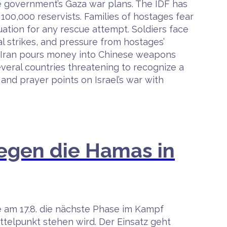
he government’s Gaza war plans. The IDF has
 100,000 reservists. Families of hostages fear
ation for any rescue attempt. Soldiers face
al strikes, and pressure from hostages’
nd Iran pours money into Chinese weapons
everal countries threatening to recognize a
 and prayer points on Israel’s war with
gegen die Hamas in
te am 17.8. die nächste Phase im Kampf
telpunkt stehen wird. Der Einsatz geht