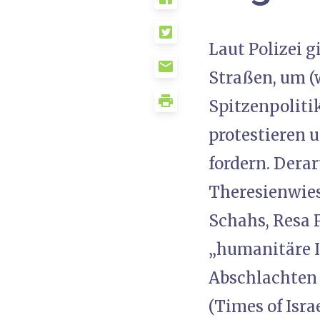
Laut Polizei 
Straßen, um (
Spitzenpolitik
protestieren 
fordern. Derar
Theresienwies
Schahs, Resa P
„humanitäre I
Abschlachten 
(Times of Isra