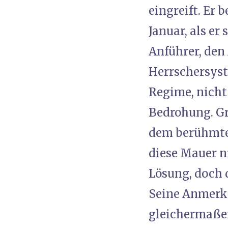
eingreift. Er
Januar, als er
Anführer, den 
Herrschersyst
Regime, nicht 
Bedrohung. G
dem berühmten
diese Mauer n
Lösung, doch 
Seine Anmerku
gleichermaßen