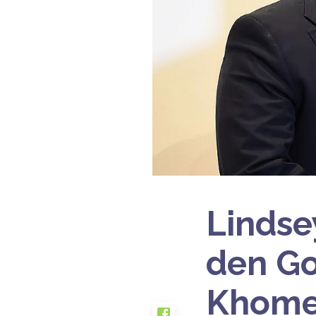
Lindse
den Go
Khomei