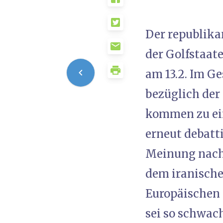
Der republika
der Golfstaat
am 13.2. Im Ge
bezüglich der
kommen zu ein
erneut debatt
Meinung nach 
dem iranische
Europäischen 
sei so schwach