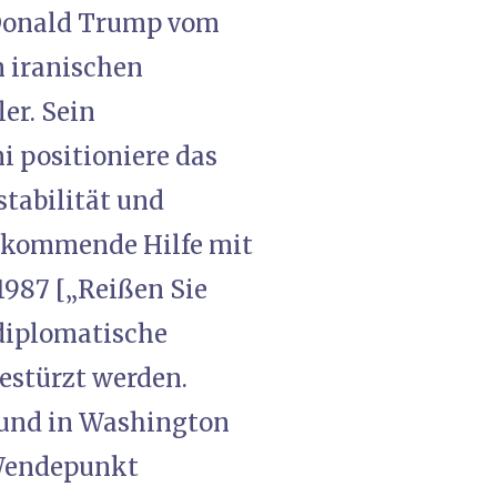
t Donald Trump vom
n iranischen
er. Sein
 positioniere das
stabilität und
 kommende Hilfe mit
987 [„Reißen Sie
 diplomatische
estürzt werden.
 und in Washington
 Wendepunkt