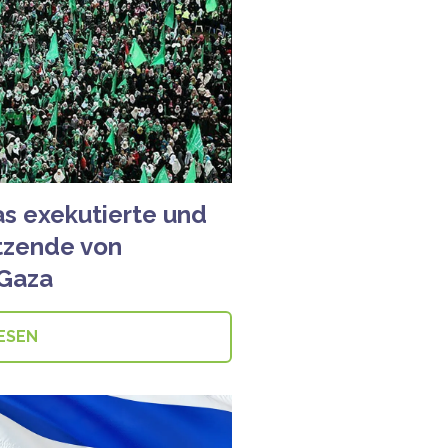
s exekutierte und
tzende von
 Gaza
ESEN