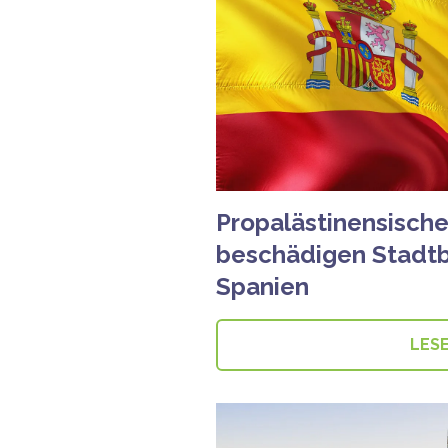
Propalästinensisch
beschädigen Stadt
Spanien
LES