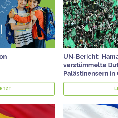
ion
UN-Bericht: Hama
verstümmelte Du
Palästinensern in
JETZT
L