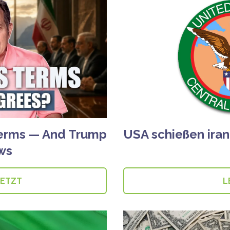
 Terms — And Trump
USA schießen ira
ews
JETZT
L