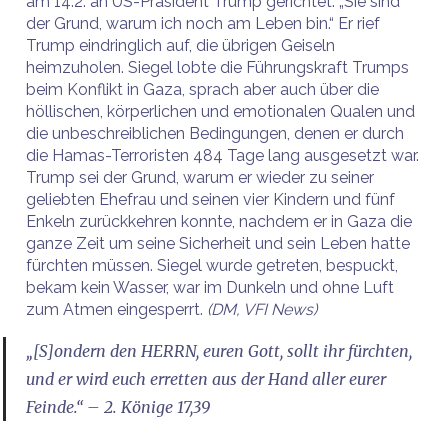
am 14.2. an US-Präsident Trump gerichtet: „Sie sind
der Grund, warum ich noch am Leben bin.“ Er rief
Trump eindringlich auf, die übrigen Geiseln
heimzuholen. Siegel lobte die Führungskraft Trumps
beim Konflikt in Gaza, sprach aber auch über die
höllischen, körperlichen und emotionalen Qualen und
die unbeschreiblichen Bedingungen, denen er durch
die Hamas-Terroristen 484 Tage lang ausgesetzt war.
Trump sei der Grund, warum er wieder zu seiner
geliebten Ehefrau und seinen vier Kindern und fünf
Enkeln zurückkehren konnte, nachdem er in Gaza die
ganze Zeit um seine Sicherheit und sein Leben hatte
fürchten müssen. Siegel wurde getreten, bespuckt,
bekam kein Wasser, war im Dunkeln und ohne Luft
zum Atmen eingesperrt.
(DM, VFI News)
„[S]ondern den HERRN, euren Gott, sollt ihr fürchten,
und er wird euch erretten aus der Hand aller eurer
Feinde.“ – 2. Könige 17,39