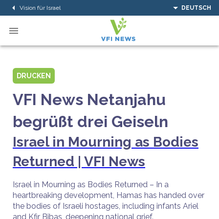
Vision für Israel
DEUTSCH
DRUCKEN
VFI News Netanjahu
begrüßt drei Geiseln
Israel in Mourning as Bodies
Returned | VFI News
Israel in Mourning as Bodies Returned – In a
heartbreaking development, Hamas has handed over
the bodies of Israeli hostages, including infants Ariel
and Kfir Bibas, deepening national grief.