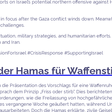
orts on Israel’s potential northern offensive against 
t in focus after the Gaza conflict winds down. Meanw
 challenges.
ituation, military strategies, and humanitarian effort
 and Iran.
ionForIsrael #CrisisResponse #SupportingIsrael
er Hamas für Waffensti
tten die Präsentation des Vorschlags für eine Waffen
ach dem Prinzip „Friss oder stirb“. Dies berichtete
derungen, wie die Freilassung von hochgefährlichen 
ie dies vergangene Woche geäußert hatten, während 
 ausarbeiteten. Doch die Hamas erklärte, zivile Geis