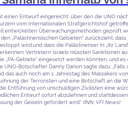
at einen Entwurf eingereicht, über den die UNO näch
rzem vom Internationalen Strafgerichtshof getroff
ziell entwickelten Überwachungsmethoden geprüft w
 den „Palästinensischen Gebieten“ zurückzieht; dass 
estoppt wird und dass die Palästinenser in „ihr Lan
nerkennen; Vertretern Israels müssten Sanktionen au
die „PA-Gebiete“ eingesetzt werden könnten, und es
che UNO-Botschafter Danny Danon sagte dazu: „Falls 
d das auch noch am 1. Jahrestag des Massakers vom
lohnung der Terroristen und eine Botschaft an die W
e Entführung von unschuldigen Zivilisten eine würdig
dlichen Entwurf sofort abzulehnen und stattdessen 
assung der Geiseln gefordert wird.“
(INN, VFI News)