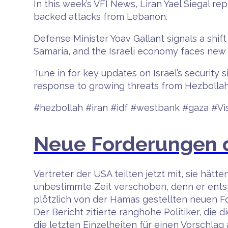
In this week’s VFI News, Liran Yael Siegal rep
backed attacks from Lebanon.
Defense Minister Yoav Gallant signals a shif
Samaria, and the Israeli economy faces new
Tune in for key updates on Israel’s security s
response to growing threats from Hezbollah
#hezbollah #iran #idf #westbank #gaza #Vis
Neue Forderungen d
Vertreter der USA teilten jetzt mit, sie hä
unbestimmte Zeit verschoben, denn er entspr
plötzlich von der Hamas gestellten neuen For
Der Bericht zitierte ranghohe Politiker, d
die letzten Einzelheiten für einen Vorschlag