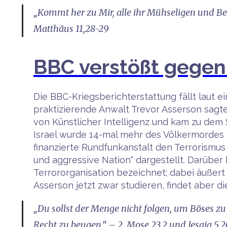
„Kommt her zu Mir, alle ihr Mühseligen und Be
Matthäus 11,28-29
BBC verstößt gegen 
Die BBC-Kriegsberichterstattung fällt laut e
praktizierende Anwalt Trevor Asserson sagte
von Künstlicher Intelligenz und kam zu dem S
Israel wurde 14-mal mehr des Völkermordes b
finanzierte Rundfunkanstalt den Terrorismus 
und aggressive Nation“ dargestellt. Darüber
Terrororganisation bezeichnet; dabei äußer
Asserson jetzt zwar studieren, findet aber d
„Du sollst der Menge nicht folgen, um Böses zu
Recht zu beugen.“ – 2. Mose 23,2 und Jesaja 5,2