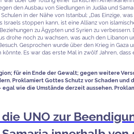
or war über die Tötung einer türkischen Amerikanerin
gegen den Ausbau von Siedlungen in Judäa und Sama
Schulen in der Nähe von Istanbul: „Das Einzige, was d
Israels stoppen kann, ist eine Allianz von islamisch
e Beziehungen zu Ägypten und Syrien zu verbessern. 
smus drohe noch zu wachsen, was auch den Libanon u
 Besuch. Gesprochen wurde über den Krieg in Gaza u
önnte. Es war das erste Mal in zwölf Jahren, dass ei
Region; für ein Ende der Gewalt; gegen weitere Ve
ern. Proklamiert Gottes Schutz vor Schaden und d
st – egal wie die Umstände derzeit aussehen. Prokl
n die UNO zur Beendigu
d Samaria innerhalb vo