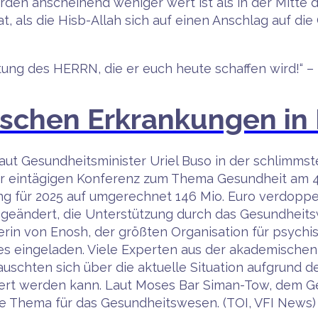
den anscheinend weniger wert ist als in der Mitte d
, als die Hisb-Allah sich auf einen Anschlag auf die 
tung des HERRN, die er euch heute schaffen wird!“ – 
chen Erkrankungen in I
aut Gesundheitsminister Uriel Buso in der schlimmste
er eintägigen Konferenz zum Thema Gesundheit am 4.9
ung für 2025 auf umgerechnet 146 Mio. Euro verdop
 geändert, die Unterstützung durch das Gesundheits
terin von Enosh, der größten Organisation für psychis
es eingeladen. Viele Experten aus der akademischen
uschten sich über die aktuelle Situation aufgrund 
ert werden kann. Laut Moses Bar Siman-Tow, dem Ge
e Thema für das Gesundheitswesen. (TOI, VFI News)