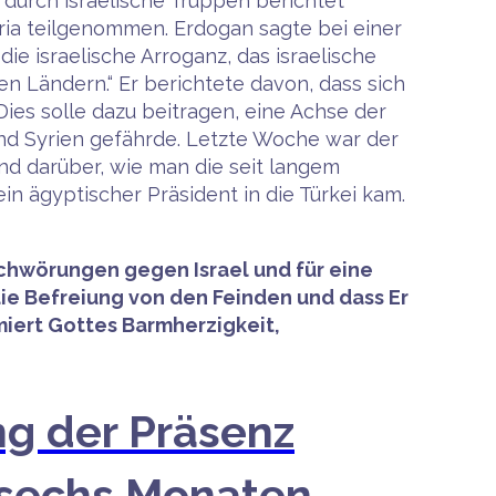
 durch israelische Truppen berichtet
ria teilgenommen. Erdogan sagte bei einer
ie israelische Arroganz, das israelische
en Ländern.“ Er berichtete davon, dass sich
Dies solle dazu beitragen, eine Achse der
nd Syrien gefährde. Letzte Woche war der
nd darüber, wie man die seit langem
n ägyptischer Präsident in die Türkei kam.
rschwörungen gegen Israel und für eine
ie Befreiung von den Feinden und dass Er
amiert Gottes Barmherzigkeit,
ng der Präsenz
n sechs Monaten