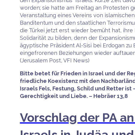
den Expansionismus“ Israels. Kurze Zeit dav
worden; sie hatte am Freitag an Protesten 
Veranstaltung eines Vereins von islamischen 
Banditentum und den staatlichen Terrorismus 
die Türkei jetzt erst wieder bemüht hat, ihr
Solidarität zu bilden, denn der Expansioni
ägyptische Präsident Al-Sisi bei Erdogan zu
eingefrorenen Beziehungen wieder auftauen k
(Jerusalem Post, VFI News)
Bitte betet für Frieden in Israel und der 
friedliche Koexistenz mit den Nachbarländ
Israels Fels, Festung, Schild und Retter i
Gerechtigkeit und Liebe. – Hebräer 13,8
Vorschlag der PA a
Israels in Judäa un