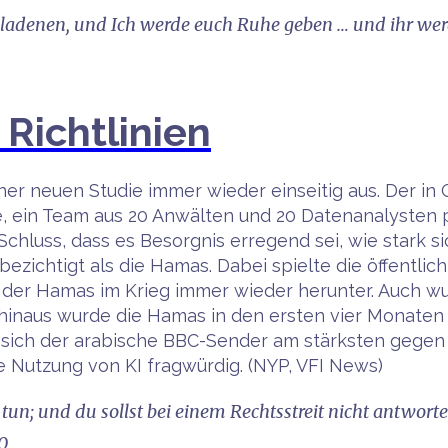
ladenen, und Ich werde euch Ruhe geben … und ihr werd
Richtlinien
iner neuen Studie immer wieder einseitig aus. Der in
, ein Team aus 20 Anwälten und 20 Datenanalysten p
chluss, dass es Besorgnis erregend sei, wie stark sic
ezichtigt als die Hamas. Dabei spielte die öffentlic
der Hamas im Krieg immer wieder herunter. Auch wurd
 hinaus wurde die Hamas in den ersten vier Monaten 
t sich der arabische BBC-Sender am stärksten gegen 
ie Nutzung von KI fragwürdig. (NYP, VFI News)
 tun; und du sollst bei einem Rechtsstreit nicht antwor
0