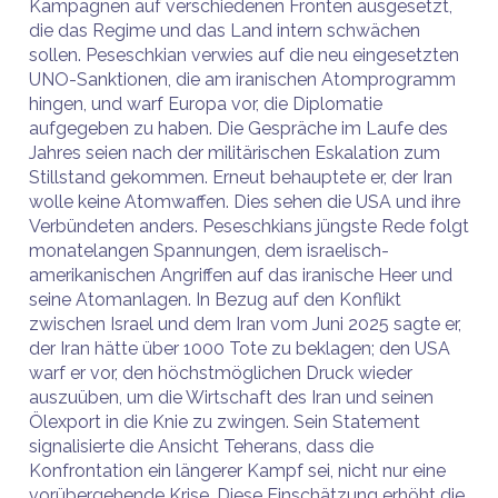
Kampagnen auf verschiedenen Fronten ausgesetzt,
die das Regime und das Land intern schwächen
sollen. Peseschkian verwies auf die neu eingesetzten
UNO-Sanktionen, die am iranischen Atomprogramm
hingen, und warf Europa vor, die Diplomatie
aufgegeben zu haben. Die Gespräche im Laufe des
Jahres seien nach der militärischen Eskalation zum
Stillstand gekommen. Erneut behauptete er, der Iran
wolle keine Atomwaffen. Dies sehen die USA und ihre
Verbündeten anders. Peseschkians jüngste Rede folgt
monatelangen Spannungen, dem israelisch-
amerikanischen Angriffen auf das iranische Heer und
seine Atomanlagen. In Bezug auf den Konflikt
zwischen Israel und dem Iran vom Juni 2025 sagte er,
der Iran hätte über 1000 Tote zu beklagen; den USA
warf er vor, den höchstmöglichen Druck wieder
auszuüben, um die Wirtschaft des Iran und seinen
Ölexport in die Knie zu zwingen. Sein Statement
signalisierte die Ansicht Teherans, dass die
Konfrontation ein längerer Kampf sei, nicht nur eine
vorübergehende Krise. Diese Einschätzung erhöht die