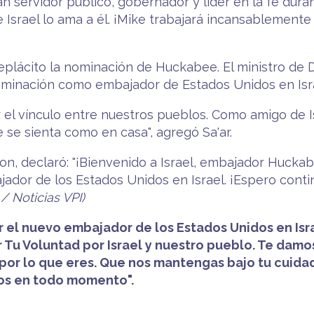
n servidor público, gobernador y líder en la fe dura
 Israel lo ama a él. ¡Mike trabajará incansablemente 
plácito la nominación de Huckabee. El ministro de Def
inación como embajador de Estados Unidos en Isra
r el vínculo entre nuestros pueblos. Como amigo de
e se sienta como en casa", agregó Sa'ar.
n, declaró: "¡Bienvenido a Israel, embajador Huckab
dor de los Estados Unidos en Israel. ¡Espero contin
/ Noticias VPI)
 el nuevo embajador de los Estados Unidos en Isr
er Tu Voluntad por Israel y nuestro pueblo. Te damo
or lo que eres. Que nos mantengas bajo tu cuidad
tros en todo momento".