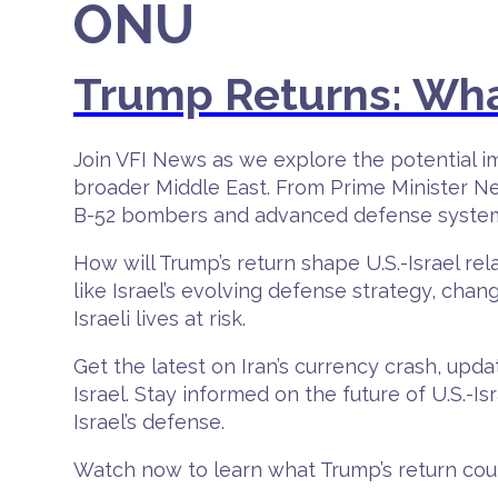
ONU
Trump Returns: What
Join VFI News as we explore the potential im
broader Middle East. From Prime Minister Ne
B-52 bombers and advanced defense systems 
How will Trump’s return shape U.S.-Israel rela
like Israel’s evolving defense strategy, cha
Israeli lives at risk.
Get the latest on Iran’s currency crash, upda
Israel. Stay informed on the future of U.S.-I
Israel’s defense.
Watch now to learn what Trump’s return could