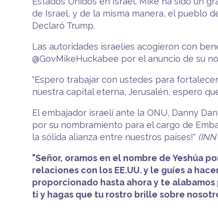
Estados Unidos en Israel. Mike ha sido un gra
de Israel, y de la misma manera, el pueblo de
Declaró Trump.
Las autoridades israelíes acogieron con bene
@GovMikeHuckabee por el anuncio de su nom
"Espero trabajar con ustedes para fortalece
nuestra capital eterna, Jerusalén, espero qu
El embajador israelí ante la ONU, Danny Dano
por su nombramiento para el cargo de Embaja
la sólida alianza entre nuestros países!"
(INN 
"Señor, oramos en el nombre de Yeshúa por
relaciones con los EE.UU. y le guíes a hac
proporcionado hasta ahora y te alabamos p
ti y hagas que tu rostro brille sobre noso