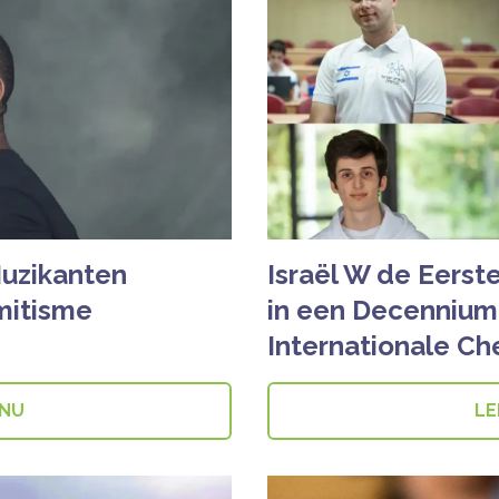
uzikanten
Israël W de Eerst
mitisme
in een Decennium 
Internationale C
 NU
LE