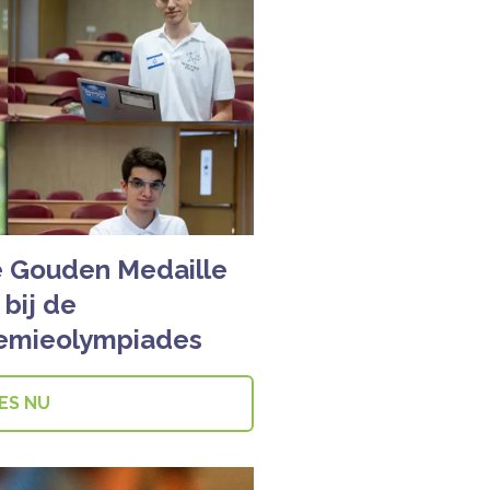
e Gouden Medaille
bij de
hemieolympiades
ES NU