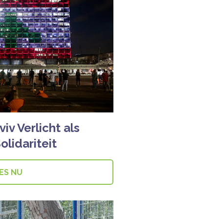
iv Verlicht als
olidariteit
ES NU