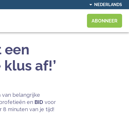
NEDERLANDS
ABONNEER
t een
klus af!’
 van belangrijke
profetieën en
BID
voor
8 minuten van je tijd!