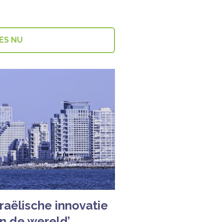
ES NU
sraëlische innovatie
n de wereld’