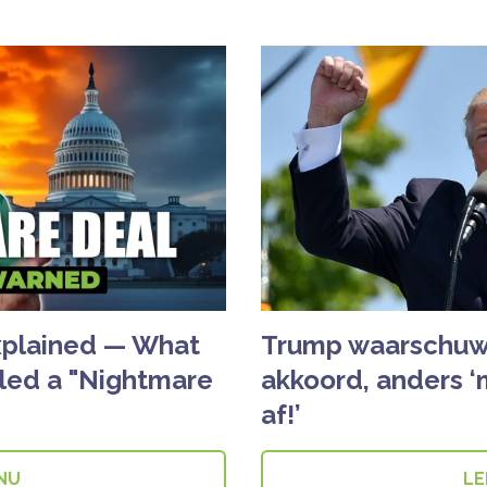
Explained — What
Trump waarschuwt 
led a "Nightmare
akkoord, anders ‘
af!’
 NU
LE