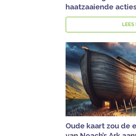
haatzaaiende actie
LEES
Oude kaart zou de e
van Noach’s Ark aan