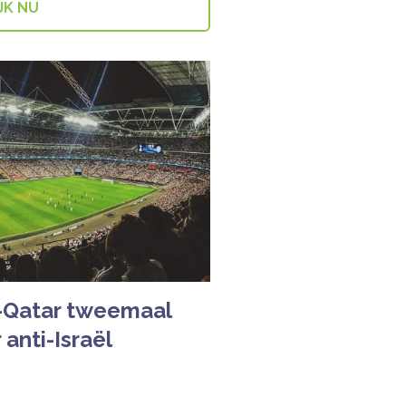
JK NU
d-Qatar tweemaal
anti-Israël