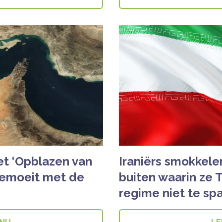
et ‘Opblazen van
Iraniërs smokkele
bemoeit met de
buiten waarin ze
regime niet te sp