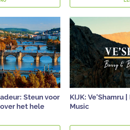
 NU
LE
adeur: Steun voor
KIJK: Ve'Shamru |
t over het hele
Music