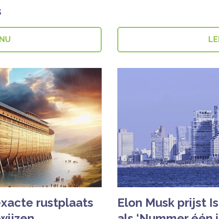
s
 NU
LE
xacte rustplaats
Elon Musk prijst I
wijzen
als ‘Nummer één i