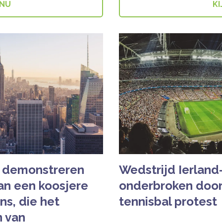
 NU
KI
 demonstreren
Wedstrijd Ierlan
an een koosjere
onderbroken door 
ns, die het
tennisbal protest
n van