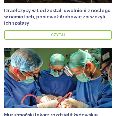
Izraelczycy w Lod zostali uwolnieni z noclegu
w namiotach, ponieważ Arabowie zniszczyli
ich szałasy
CZYTAJ
Muzułmański lekarz rozdzielił żydowskie